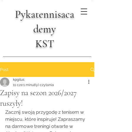
Pykatennisaca
demy
KST
Post
kpgilus
11 cze
1 minut(y) czytania
Zapisy na sezon 2026/2027
ruszyły!
Zacznij swoją przygodę z tenisem w 
miejscu, które inspiruje! Zapraszamy 
na darmowe treningi otwarte w 